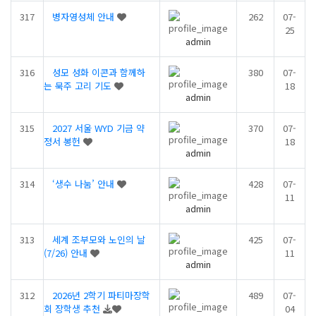
317
병자영성체 안내
262
07-
25
admin
316
성모 성화 이콘과 함께하
380
07-
는 묵주 고리 기도
18
admin
315
2027 서울 WYD 기금 약
370
07-
정서 봉헌
18
admin
314
‘생수 나눔’ 안내
428
07-
11
admin
313
세계 조부모와 노인의 날
425
07-
(7/26) 안내
11
admin
312
2026년 2학기 파티마장학
489
07-
회 장학생 추천
04