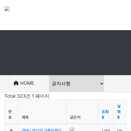
로그인
HOME
Total 323건
1 페이지
날
번
조회
짜
호
제목
글쓴이
[필독] 하상앱 가톨릭페이
1069
04-