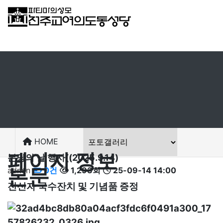
로그인
HOME
페이지 정보
본당의 날 행사((2025.9.14)
본문
admin
0건
1,293회
25-09-14 14:00
전신자 국수잔치 및 기념품 증정